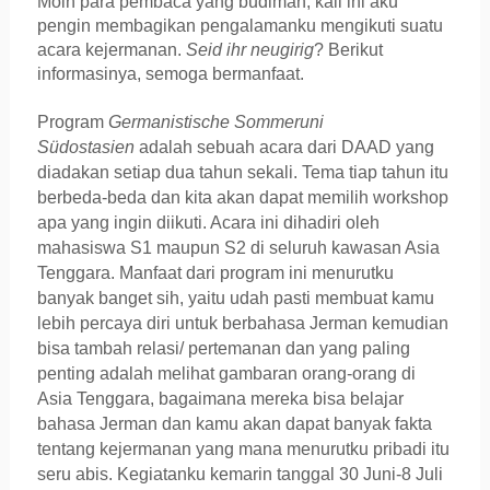
Moin para pembaca yang budiman, kali ini aku
pengin membagikan pengalamanku mengikuti suatu
acara kejermanan.
Seid ihr neugirig
? Berikut
informasinya, semoga bermanfaat.
Program
Germanistische Sommeruni
Südostasien
adalah sebuah acara dari DAAD yang
diadakan setiap dua tahun sekali. Tema tiap tahun itu
berbeda-beda dan kita akan dapat memilih workshop
apa yang ingin diikuti. Acara ini dihadiri oleh
mahasiswa S1 maupun S2 di seluruh kawasan Asia
Tenggara. Manfaat dari program ini menurutku
banyak banget sih, yaitu udah pasti membuat kamu
lebih percaya diri untuk berbahasa Jerman kemudian
bisa tambah relasi/ pertemanan dan yang paling
penting adalah melihat gambaran orang-orang di
Asia Tenggara, bagaimana mereka bisa belajar
bahasa Jerman dan kamu akan dapat banyak fakta
tentang kejermanan yang mana menurutku pribadi itu
seru abis. Kegiatanku kemarin tanggal 30 Juni-8 Juli