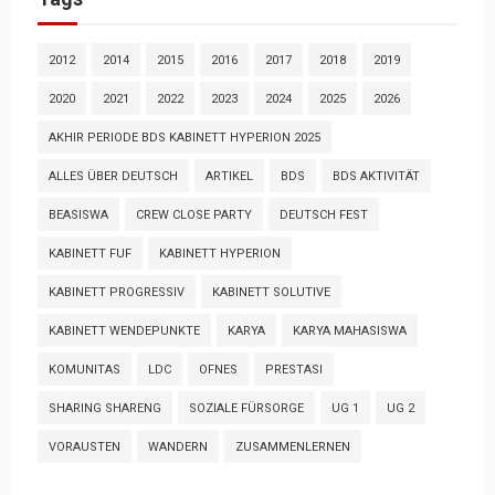
2012
2014
2015
2016
2017
2018
2019
2020
2021
2022
2023
2024
2025
2026
AKHIR PERIODE BDS KABINETT HYPERION 2025
ALLES ÜBER DEUTSCH
ARTIKEL
BDS
BDS AKTIVITÄT
BEASISWA
CREW CLOSE PARTY
DEUTSCH FEST
KABINETT FUF
KABINETT HYPERION
KABINETT PROGRESSIV
KABINETT SOLUTIVE
KABINETT WENDEPUNKTE
KARYA
KARYA MAHASISWA
KOMUNITAS
LDC
OFNES
PRESTASI
SHARING SHARENG
SOZIALE FÜRSORGE
UG 1
UG 2
VORAUSTEN
WANDERN
ZUSAMMENLERNEN