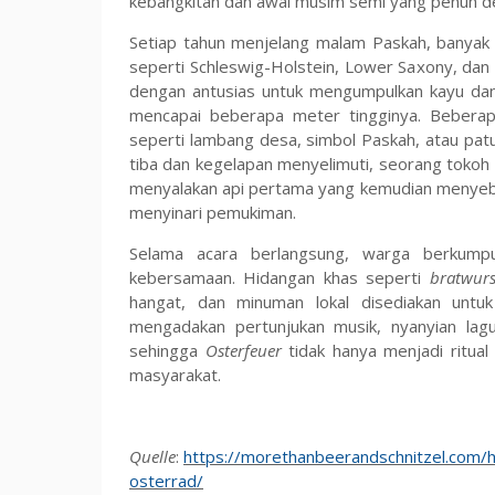
kebangkitan dan awal musim semi yang penuh d
Setiap tahun menjelang malam Paskah, banyak d
seperti Schleswig-Holstein, Lower Saxony, dan
dengan antusias untuk mengumpulkan kayu da
mencapai beberapa meter tingginya. Beberap
seperti lambang desa, simbol Paskah, atau pa
tiba dan kegelapan menyelimuti, seorang tokoh
menyalakan api pertama yang kemudian menyeba
menyinari pemukiman.
Selama acara berlangsung, warga berkump
kebersamaan. Hidangan khas seperti
bratwurs
hangat, dan minuman lokal disediakan unt
mengadakan pertunjukan musik, nyanyian lagu
sehingga
Osterfeuer
tidak hanya menjadi ritual
masyarakat.
Quelle
:
https://morethanbeerandschnitzel.com/
osterrad/