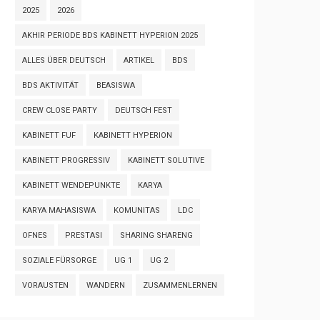
2025
2026
AKHIR PERIODE BDS KABINETT HYPERION 2025
ALLES ÜBER DEUTSCH
ARTIKEL
BDS
BDS AKTIVITÄT
BEASISWA
CREW CLOSE PARTY
DEUTSCH FEST
KABINETT FUF
KABINETT HYPERION
KABINETT PROGRESSIV
KABINETT SOLUTIVE
KABINETT WENDEPUNKTE
KARYA
KARYA MAHASISWA
KOMUNITAS
LDC
OFNES
PRESTASI
SHARING SHARENG
SOZIALE FÜRSORGE
UG 1
UG 2
VORAUSTEN
WANDERN
ZUSAMMENLERNEN