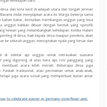
engan kehidupan baru.
esa dan kota kecil di wilayah utara dan tengah Jerman
 Bavaria mulai menyiapkan acara ini. Warga bekerja sama
n bahan bakar, kemudian membangun unggun yang bisa
a unggun bahkan dibuat dengan bentuk yang spesifik
tung hewan yang melambangkan kehidupan. Ketika malam
 penting di desa, baik kepala desa maupun pendeta, akan
r ke seluruh unggun, menciptakan nyala yang besar dan
ul di sekitar api unggun untuk merasakan suasana
t
yang digoreng di atas bara api, roti panggang yang
uk membuat acara lebih meriah. Beberapa desa juga
 Paskah tradisional, atau permainan untuk anak-anak,
 tetapi juga acara sosial yang memperkuat ikatan antar
how-to-celebrate-easter-in-germany-osterfeuer-and-