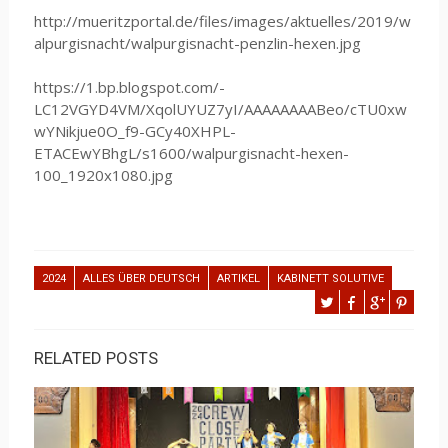
http://mueritzportal.de/files/images/aktuelles/2019/w
alpurgisnacht/walpurgisnacht-penzlin-hexen.jpg
https://1.bp.blogspot.com/-
LC12VGYD4VM/XqolUYUZ7yI/AAAAAAAABeo/cTU0xw
wYNikjue0O_f9-GCy40XHPL-
ETACEwYBhgL/s1600/walpurgisnacht-hexen-
100_1920x1080.jpg
2024
ALLES ÜBER DEUTSCH
ARTIKEL
KABINETT SOLUTIVE
RELATED POSTS