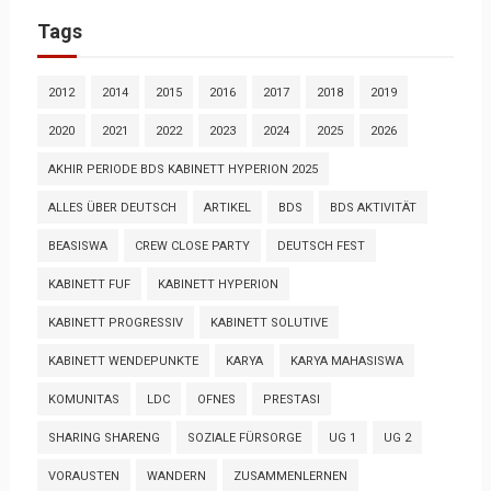
Tags
2012
2014
2015
2016
2017
2018
2019
2020
2021
2022
2023
2024
2025
2026
AKHIR PERIODE BDS KABINETT HYPERION 2025
ALLES ÜBER DEUTSCH
ARTIKEL
BDS
BDS AKTIVITÄT
BEASISWA
CREW CLOSE PARTY
DEUTSCH FEST
KABINETT FUF
KABINETT HYPERION
KABINETT PROGRESSIV
KABINETT SOLUTIVE
KABINETT WENDEPUNKTE
KARYA
KARYA MAHASISWA
KOMUNITAS
LDC
OFNES
PRESTASI
SHARING SHARENG
SOZIALE FÜRSORGE
UG 1
UG 2
VORAUSTEN
WANDERN
ZUSAMMENLERNEN