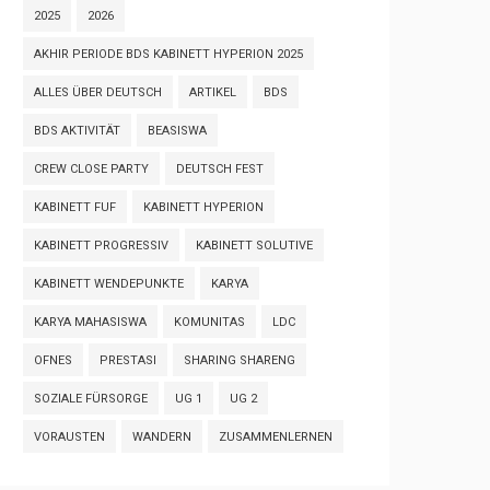
2025
2026
AKHIR PERIODE BDS KABINETT HYPERION 2025
ALLES ÜBER DEUTSCH
ARTIKEL
BDS
BDS AKTIVITÄT
BEASISWA
CREW CLOSE PARTY
DEUTSCH FEST
KABINETT FUF
KABINETT HYPERION
KABINETT PROGRESSIV
KABINETT SOLUTIVE
KABINETT WENDEPUNKTE
KARYA
KARYA MAHASISWA
KOMUNITAS
LDC
OFNES
PRESTASI
SHARING SHARENG
SOZIALE FÜRSORGE
UG 1
UG 2
VORAUSTEN
WANDERN
ZUSAMMENLERNEN