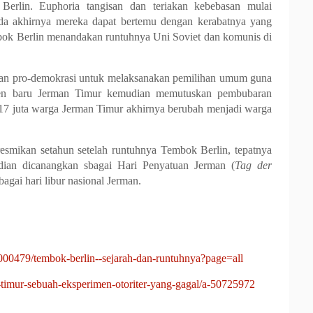
erlin. Euphoria tangisan dan teriakan kebebasan mulai
da akhirnya mereka dapat bertemu dengan kerabatnya yang
mbok Berlin menandakan runtuhnya Uni Soviet dan komunis di
gan pro-demokrasi untuk melaksanakan pemilihan umum guna
men baru Jerman Timur kemudian memutuskan pembubaran
 17 juta warga Jerman Timur akhirnya berubah menjadi warga
resmikan setahun setelah runtuhnya Tembok Berlin, tepatnya
ian dicanangkan sbagai Hari Penyatuan Jerman (
Tag der
bagai hari libur nasional Jerman.
000479/tembok-berlin--sejarah-dan-runtuhnya?page=all
-timur-sebuah-eksperimen-otoriter-yang-gagal/a-50725972