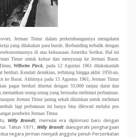
Soviet, Jerman Timur dalam perkembangannya mengalami
erja yang dilakukan para buruh. Berbanding terbalik dengan
perekonomiannya di atas kekuasaan Amerika Serikat. Hal ini
rman Timur untuk keluar dan menyusup ke Jerman Barat.
 Timur,
Wilhelm Pieck
, pada 12 Agustus 1961 dilakukanlah
t berduri. Kendati demikian, terhitung hingga akhir 1950-an,
lot ke Barat. Akhirnya pada 15 Agustus 1961, Jerman Timur
 pagar berduri disertai dengan 55.000 ranjau darat dan
 mematikan orang-orang yang berusaha melintasi perbatasan.
t maupun Jerman
Timur jarang sekali diizinkan untuk melintasi
tambah lagi perbatasan ini hanya bisa dilewati melalui pos
mangat pembelot Jerman Timur.
itu,
Willy Brandt
, memulai era diplomasi baru dengan
mur. Tahun 1971,
Willy Brandt
dianugerahi penghargaan
edua negara Jerman menjadi anggota penuh Perserikatan