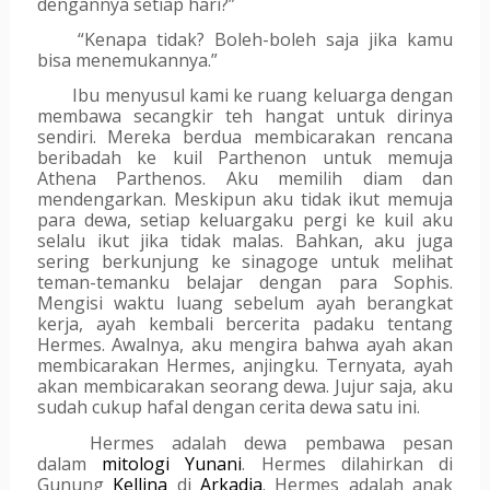
dengannya setiap hari?”
“Kenapa tidak? Boleh-boleh saja jika kamu 
bisa menemukannya.”
Ibu menyusul kami ke ruang keluarga dengan 
membawa secangkir teh hangat untuk dirinya 
sendiri. Mereka berdua membicarakan rencana 
beribadah ke kuil Parthenon untuk memuja 
Athena Parthenos. Aku memilih diam dan 
mendengarkan. Meskipun aku tidak ikut memuja 
para dewa, setiap keluargaku pergi ke kuil aku 
selalu ikut jika tidak malas. Bahkan, aku juga 
sering berkunjung ke sinagoge untuk melihat 
teman-temanku belajar dengan para Sophis. 
Mengisi waktu luang sebelum ayah berangkat 
kerja, ayah kembali bercerita padaku tentang 
Hermes. Awalnya, aku mengira bahwa ayah akan 
membicarakan Hermes, anjingku. Ternyata, ayah 
akan membicarakan seorang dewa. Jujur saja, aku 
sudah cukup hafal dengan cerita dewa satu ini.
Hermes adalah dewa pembawa pesan 
dalam 
mitologi Yunani
. Hermes dilahirkan di 
Gunung 
Kellina
 di 
Arkadia
. Hermes adalah anak 