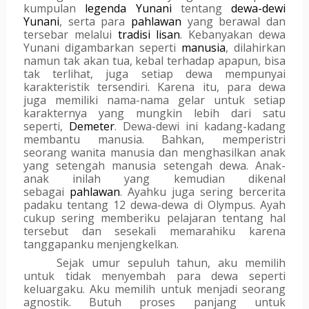
kumpulan 
legenda
Yunani
 tentang 
dewa-dewi 
Yunani
, serta para 
pahlawan
 yang berawal dan 
tersebar melalui 
tradisi lisan
. Kebanyakan dewa 
Yunani digambarkan seperti 
manusia
, dilahirkan 
namun tak akan tua, kebal terhadap apapun, bisa 
tak terlihat, juga setiap dewa mempunyai 
karakteristik tersendiri. Karena itu, para dewa 
juga memiliki nama-nama gelar untuk setiap 
karakternya yang mungkin lebih dari satu 
seperti, 
Demeter
. Dewa-dewi ini kadang-kadang 
membantu manusia. Bahkan, memperistri 
seorang wanita manusia dan menghasilkan anak 
yang setengah manusia setengah dewa. Anak-
anak inilah yang kemudian dikenal 
sebagai 
pahlawan
. Ayahku juga sering bercerita 
padaku tentang 12 dewa-dewa di Olympus. Ayah 
cukup sering memberiku pelajaran tentang hal 
tersebut dan sesekali memarahiku karena 
tanggapanku menjengkelkan. 
Sejak umur sepuluh tahun, aku memilih 
untuk tidak menyembah para dewa seperti 
keluargaku. Aku memilih untuk menjadi seorang 
agnostik. Butuh proses panjang untuk 