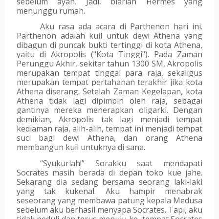
sebelum ayah. Jadi, biarlah Hermes yang 
menunggu rumah.
Aku rasa ada acara di Parthenon hari ini. 
Parthenon adalah kuil untuk dewi Athena yang 
dibagun di puncak bukti tertinggi di kota Athena, 
yaitu di Akropolis ("Kota Tinggi"). Pada Zaman 
Perunggu Akhir, sekitar tahun 1300 SM, Akropolis 
merupakan tempat tinggal para raja, sekaligus 
merupakan tempat pertahanan terakhir jika kota 
Athena diserang. Setelah Zaman Kegelapan, kota 
Athena tidak lagi dipimpin oleh raja, sebagai 
gantinya mereka menerapkan oligarki. Dengan 
demikian, Akropolis tak lagi menjadi tempat 
kediaman raja, alih-alih, tempat ini menjadi tempat 
suci bagi dewi Athena, dan orang Athena 
membangun kuil untuknya di sana.
“Syukurlah!” Sorakku saat mendapati 
Socrates masih berada di depan toko kue jahe. 
Sekarang dia sedang bersama seorang laki-laki 
yang tak kukenal. Aku hampir menabrak 
seseorang yang membawa patung kepala Medusa 
sebelum aku berhasil menyapa Socrates. Tapi, aku 
tidak peduli dan terus menuju ke  tempat Socrates 