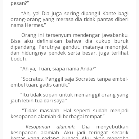
pesan?”
“Ah, ya! Dia juga sering dipangil Kante bagi 
orang-orang yang merasa dia tidak pantas diberi 
nama Hermes.” 
Orang ini tersenyum mendengar jawabanku. 
Bisa aku definisikan bahwa dia cukup buruk 
dipandang. Perutnya gendut, matanya menonjol, 
dan hidungnya pendek serta besar, juga terlihat 
bodoh. 
“Ah ya, Tuan, siapa nama Anda?”
“Socrates. Panggil saja Socrates tanpa embel-
embel tuan, gadis cantik.”
“Itu tidak sopan untuk memanggil orang yang 
jauh lebih tua dari saya.”
“Tidak masalah. Hal seperti sudah menjadi 
kesopanan alamiah di berbagai tempat.”
Kesopanan alamiah.
 Dia menyebutkan 
kesopanan alamiah. Aku jadi teringat secarik 
kertas yang sedang kubaca. Aku akan mencoba 