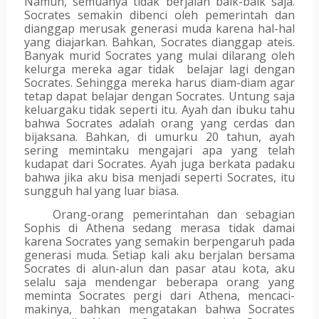
Namun, semuanya tidak berjalan baik-baik saja. 
Socrates semakin dibenci oleh pemerintah dan 
dianggap merusak generasi muda karena hal-hal 
yang diajarkan. Bahkan, Socrates dianggap ateis. 
Banyak murid Socrates yang mulai dilarang oleh 
kelurga mereka agar tidak  belajar lagi dengan 
Socrates. Sehingga mereka harus diam-diam agar 
tetap dapat belajar dengan Socrates. Untung saja 
keluargaku tidak seperti itu. Ayah dan ibuku tahu 
bahwa Socrates adalah orang yang cerdas dan 
bijaksana. Bahkan, di umurku 20 tahun, ayah 
sering memintaku mengajari apa yang telah 
kudapat dari Socrates. Ayah juga berkata padaku 
bahwa jika aku bisa menjadi seperti Socrates, itu 
sungguh hal yang luar biasa.
Orang-orang pemerintahan dan sebagian 
Sophis di Athena sedang merasa tidak damai 
karena Socrates yang semakin berpengaruh pada 
generasi muda. Setiap kali aku berjalan bersama 
Socrates di alun-alun dan pasar atau kota, aku 
selalu saja mendengar beberapa orang yang 
meminta Socrates pergi dari Athena, mencaci-
makinya, bahkan mengatakan bahwa Socrates 