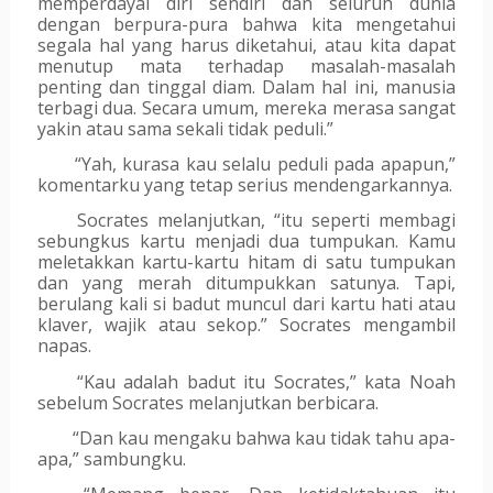
memperdayai diri sendiri dan seluruh dunia 
dengan berpura-pura bahwa kita mengetahui 
segala hal yang harus diketahui, atau kita dapat 
menutup mata terhadap masalah-masalah 
penting dan tinggal diam. Dalam hal ini, manusia 
terbagi dua. Secara umum, mereka merasa sangat 
yakin atau sama sekali tidak peduli.”
“Yah, kurasa kau selalu peduli pada apapun,” 
komentarku yang tetap serius mendengarkannya.
Socrates melanjutkan, “itu seperti membagi 
sebungkus kartu menjadi dua tumpukan. Kamu 
meletakkan kartu-kartu hitam di satu tumpukan 
dan yang merah ditumpukkan satunya. Tapi, 
berulang kali si badut muncul dari kartu hati atau 
klaver, wajik atau sekop.” Socrates mengambil 
napas. 
“Kau adalah badut itu Socrates,” kata Noah 
sebelum Socrates melanjutkan berbicara.
“Dan kau mengaku bahwa kau tidak tahu apa-
apa,” sambungku.