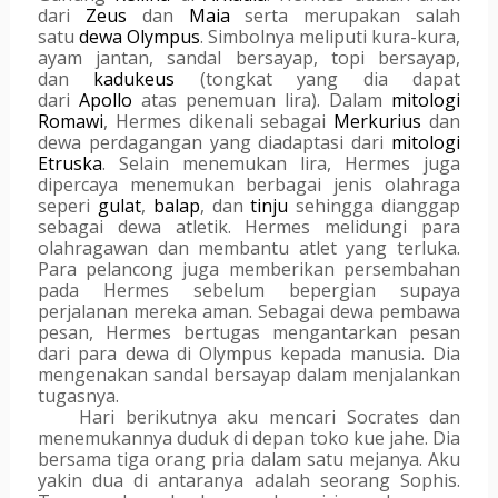
dari 
Zeus
 dan 
Maia
 serta merupakan salah 
satu 
dewa Olympus
. Simbolnya meliputi kura-kura, 
ayam jantan, sandal bersayap, topi bersayap, 
dan 
kadukeus
 (tongkat yang dia dapat 
dari 
Apollo
 atas penemuan lira). Dalam 
mitologi 
Romawi
, Hermes dikenali sebagai 
Merkurius
 dan 
dewa perdagangan yang diadaptasi dari 
mitologi 
Etruska
. Selain menemukan lira, Hermes juga 
dipercaya menemukan berbagai jenis olahraga 
seperi 
gulat
, 
balap
, dan 
tinju
 sehingga dianggap 
sebagai dewa atletik. Hermes melidungi para 
olahragawan dan membantu atlet yang terluka. 
Para pelancong juga memberikan persembahan 
pada Hermes sebelum bepergian supaya 
perjalanan mereka aman. Sebagai dewa pembawa 
pesan, Hermes bertugas mengantarkan pesan 
dari para dewa di Olympus kepada manusia. Dia 
mengenakan sandal bersayap dalam menjalankan 
tugasnya.
Hari berikutnya aku mencari Socrates dan 
menemukannya duduk di depan toko kue jahe. Dia 
bersama tiga orang pria dalam satu mejanya. Aku 
yakin dua di antaranya adalah seorang Sophis. 