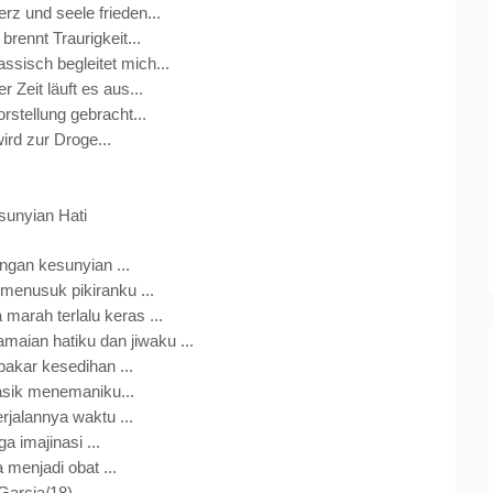
rz und seele frieden...
brennt Traurigkeit...
assisch begleitet mich...
r Zeit läuft es aus...
orstellung gebracht...
wird zur Droge...
sunyian Hati
ngan kesunyian ...
menusuk pikiranku ...
arah terlalu keras ...
aian hatiku dan jiwaku ...
akar kesedihan ...
asik menemaniku...
erjalannya waktu ...
a imajinasi ...
menjadi obat ...
Garcia/18)