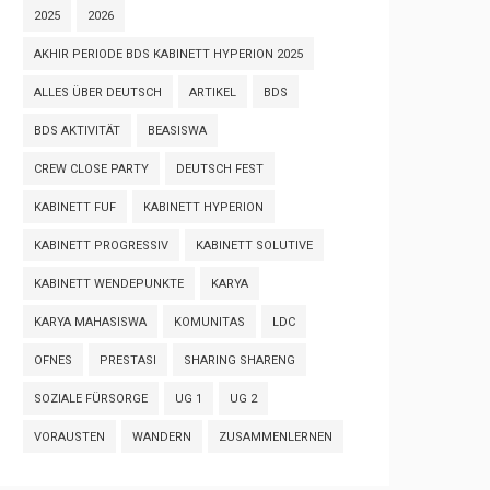
2025
2026
AKHIR PERIODE BDS KABINETT HYPERION 2025
ALLES ÜBER DEUTSCH
ARTIKEL
BDS
BDS AKTIVITÄT
BEASISWA
CREW CLOSE PARTY
DEUTSCH FEST
KABINETT FUF
KABINETT HYPERION
KABINETT PROGRESSIV
KABINETT SOLUTIVE
KABINETT WENDEPUNKTE
KARYA
KARYA MAHASISWA
KOMUNITAS
LDC
OFNES
PRESTASI
SHARING SHARENG
SOZIALE FÜRSORGE
UG 1
UG 2
VORAUSTEN
WANDERN
ZUSAMMENLERNEN