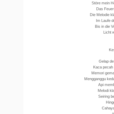
Störe mein He
Das Feuer 
Die Melodie kl
Im Laufe de
Bis in die V
Licht 
Ke
Gelap de
Kaca pecah 
Memori gema m
Mengganggu kedam
Api memb
Melodi kl
Seiring b
Hingg
Cahaya 
(