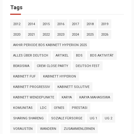
Tags
2012
2014
2015
2016
2017
2018
2019
2020
2021
2022
2023
2024
2025
2026
AKHIR PERIODE BDS KABINETT HYPERION 2025
ALLES ÜBER DEUTSCH
ARTIKEL
BDS
BDS AKTIVITÄT
BEASISWA
CREW CLOSE PARTY
DEUTSCH FEST
KABINETT FUF
KABINETT HYPERION
KABINETT PROGRESSIV
KABINETT SOLUTIVE
KABINETT WENDEPUNKTE
KARYA
KARYA MAHASISWA
KOMUNITAS
LDC
OFNES
PRESTASI
SHARING SHARENG
SOZIALE FÜRSORGE
UG 1
UG 2
VORAUSTEN
WANDERN
ZUSAMMENLERNEN