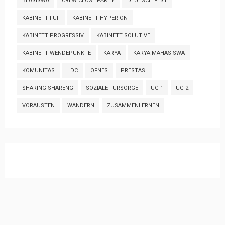
BEASISWA
CREW CLOSE PARTY
DEUTSCH FEST
KABINETT FUF
KABINETT HYPERION
KABINETT PROGRESSIV
KABINETT SOLUTIVE
KABINETT WENDEPUNKTE
KARYA
KARYA MAHASISWA
KOMUNITAS
LDC
OFNES
PRESTASI
SHARING SHARENG
SOZIALE FÜRSORGE
UG 1
UG 2
VORAUSTEN
WANDERN
ZUSAMMENLERNEN