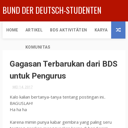
BUND DER DEUTSCH-STUDENTEN
HOME
ARTIKEL
BDS AKTIVITÄTEN
KARYA
KOMUNITAS
Gagasan Terbarukan dari BDS
untuk Pengurus
MEI 14, 2017
Kalo kalian bertanya-tanya tentang postingan ini..
BAGUSLAH!
Ha ha ha
Karena mimin punya kabar gembira yang paling seru