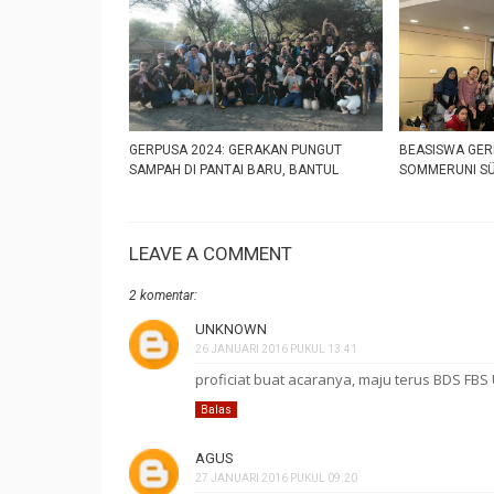
GERPUSA 2024: GERAKAN PUNGUT
BEASISWA GER
SAMPAH DI PANTAI BARU, BANTUL
SOMMERUNI S
LEAVE A COMMENT
2 komentar:
UNKNOWN
26 JANUARI 2016 PUKUL 13.41
proficiat buat acaranya, maju terus BDS FBS
Balas
AGUS
27 JANUARI 2016 PUKUL 09.20