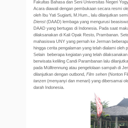
Fakultas Bahasa dan Seni Universitas Negeri Yogy
Acara diawali dengan pembukaan secara resmi ole
oleh Ibu Yati Sugiarti, M.Hum., lalu dilanjutkan se
Dienst
(DAAD) lembaga yang mengurusi beasiswa d
DAAD yang bertugas di Indonesia. Pada saat mak
dilaksanakan di Kali Opak Resto, Prambanan. Setel
mahasiswa UNY yang pernah ke Jerman beberapa 
hingga cerita pengalaman yang telah dialami oleh
Selain
beberapa kegiatan yang telah dilaksanakan 
berwisata keliling Candi Parambanan lalu dilanjut
pada Mülltrennung atau pengelolaan sampah di Jer
dilanjutkan dengan outbond,
Film sehen
(Nonton Fi
tanzen
(menyanyi dan menari) yang dibersamai ol
darah Indonesia.