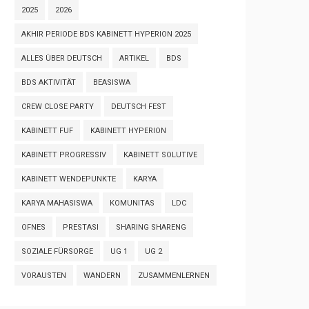
2025
2026
AKHIR PERIODE BDS KABINETT HYPERION 2025
ALLES ÜBER DEUTSCH
ARTIKEL
BDS
BDS AKTIVITÄT
BEASISWA
CREW CLOSE PARTY
DEUTSCH FEST
KABINETT FUF
KABINETT HYPERION
KABINETT PROGRESSIV
KABINETT SOLUTIVE
KABINETT WENDEPUNKTE
KARYA
KARYA MAHASISWA
KOMUNITAS
LDC
OFNES
PRESTASI
SHARING SHARENG
SOZIALE FÜRSORGE
UG 1
UG 2
VORAUSTEN
WANDERN
ZUSAMMENLERNEN