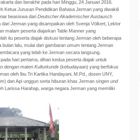
akarta dan berakhir pada hari Minggu, 24 Januari 2016.
h Ketua Jurusan Pendidikan Bahasa Jerman yang diwakili
minar beasiswa dari
Deutscher Akademischer Austausch
ari Jerman yang disampaikan oleh Svenja Völkert, Lektor
an malam peserta diajarkan Table Manner yang
ah itu peserta diajak diskusi tentang Jerman oleh beberapa
bulan lalu, mulai dari gambaran umum tentang Jerman
 pembicara yang telah ke Jerman secara langsung.
pada hari pertama, dihari kedua peserta diajak untuk
kan dengan materi
Kulturkunde
(kebudayaan) yang berfokus
man oleh Ibu Tri Kartika Handayani, M.Pd., dosen UNY,
lm) dan Api unggun serta hiburan khas Jerman
singen und
eh Larissa Harahap, warga negara Jerman yang memiliki