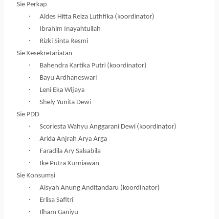
Sie Perkap
·
Aldes Hitta Reiza Luthfika (koordinator)
·
Ibrahim Inayahtullah
·
Rizki Sinta Resmi
Sie Kesekretariatan
·
Bahendra Kartika Putri (koordinator)
·
Bayu Ardhaneswari
·
Leni Eka Wijaya
·
Shely Yunita Dewi
Sie PDD
·
Scoriesta Wahyu Anggarani Dewi (koordinator)
·
Arida Anjrah Arya Arga
·
Faradila Ary Salsabila
·
Ike Putra Kurniawan
Sie Konsumsi
·
Aisyah Anung Anditandaru (koordinator)
·
Erlisa Safitri
·
Ilham Ganiyu