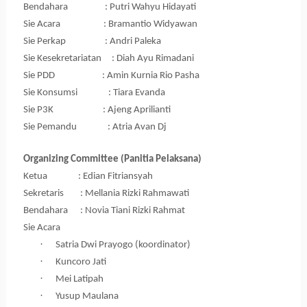
Bendahara
: Putri Wahyu Hidayati
Sie Acara
: Bramantio Widyawan
Sie Perkap
: Andri Paleka
Sie Kesekretariatan
: Diah Ayu Rimadani
Sie PDD
: Amin Kurnia Rio Pasha
Sie Konsumsi
: Tiara Evanda
Sie P3K
: Ajeng Aprilianti
Sie Pemandu
: Atria Avan Dj
O
rganizing
C
ommittee
(Panitia Pelaksana)
Ketua
: Edian Fitriansyah
Sekretaris
: Mellania Rizki Rahmawati
Bendahara
: Novia Tiani Rizki Rahmat
Sie Acara
·
Satria Dwi Prayogo (koordinator)
·
Kuncoro Jati
·
Mei Latipah
·
Yusup Maulana