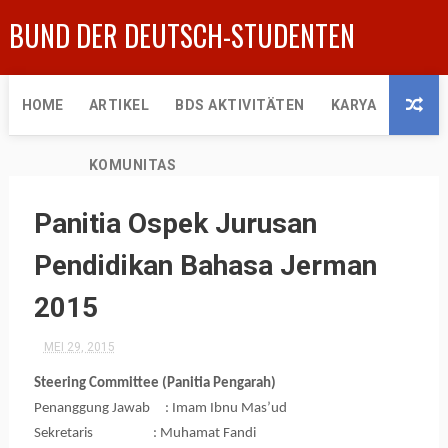
BUND DER DEUTSCH-STUDENTEN
HOME
ARTIKEL
BDS AKTIVITÄTEN
KARYA
KOMUNITAS
Panitia Ospek Jurusan
Pendidikan Bahasa Jerman
2015
MEI 29, 2015
S
teering
C
ommittee
(Panitia Pengarah)
Penanggung Jawab
: Imam Ibnu Mas’ud
Sekretaris
: Muhamat Fandi