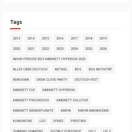
Tags
2012
2014
2015
2016
2017
2018
2019
2020
2021
2022
2023
2024
2025
2026
AKHIR PERIODE BDS KABINETT HYPERION 2025
ALLES ÜBER DEUTSCH
ARTIKEL
BDS
BDS AKTIVITÄT
BEASISWA
CREW CLOSE PARTY
DEUTSCH FEST
KABINETT FUF
KABINETT HYPERION
KABINETT PROGRESSIV
KABINETT SOLUTIVE
KABINETT WENDEPUNKTE
KARYA
KARYA MAHASISWA
KOMUNITAS
LDC
OFNES
PRESTASI
SHARING SHARENG
SOZIALE FÜRSORGE
UG 1
UG 2