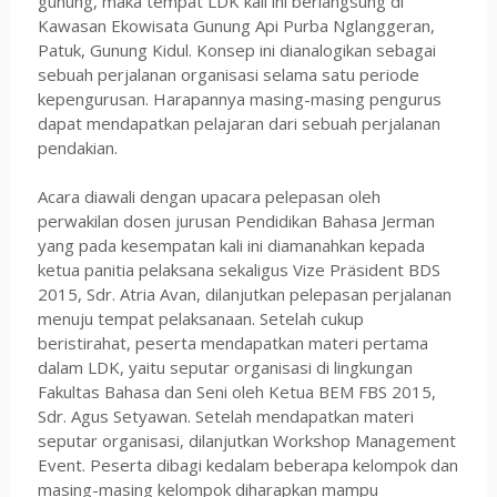
gunung, maka tempat LDK kali ini berlangsung di
Kawasan Ekowisata Gunung Api Purba Nglanggeran,
Patuk, Gunung Kidul. Konsep ini dianalogikan sebagai
sebuah perjalanan organisasi selama satu periode
kepengurusan. Harapannya masing-masing pengurus
dapat mendapatkan pelajaran dari sebuah perjalanan
pendakian.
Acara diawali dengan upacara pelepasan oleh
perwakilan dosen jurusan Pendidikan Bahasa Jerman
yang pada kesempatan kali ini diamanahkan kepada
ketua panitia pelaksana sekaligus Vize Präsident BDS
2015, Sdr. Atria Avan, dilanjutkan pelepasan perjalanan
menuju tempat pelaksanaan. Setelah cukup
beristirahat, peserta mendapatkan materi pertama
dalam LDK, yaitu seputar organisasi di lingkungan
Fakultas Bahasa dan Seni oleh Ketua BEM FBS 2015,
Sdr. Agus Setyawan. Setelah mendapatkan materi
seputar organisasi, dilanjutkan Workshop Management
Event. Peserta dibagi kedalam beberapa kelompok dan
masing-masing kelompok diharapkan mampu