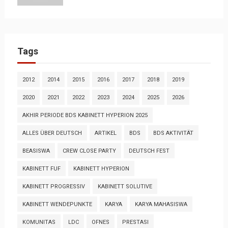
Tags
2012
2014
2015
2016
2017
2018
2019
2020
2021
2022
2023
2024
2025
2026
AKHIR PERIODE BDS KABINETT HYPERION 2025
ALLES ÜBER DEUTSCH
ARTIKEL
BDS
BDS AKTIVITÄT
BEASISWA
CREW CLOSE PARTY
DEUTSCH FEST
KABINETT FUF
KABINETT HYPERION
KABINETT PROGRESSIV
KABINETT SOLUTIVE
KABINETT WENDEPUNKTE
KARYA
KARYA MAHASISWA
KOMUNITAS
LDC
OFNES
PRESTASI