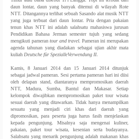
daun lontar, daun yang banyak ditemui di wilayah Rote
NTT. Ditangannya terlihat sebuah Sasando alat musik NTT
yang juga terbuat dari daun lontar. Pria dengan pakaian
tenun khas NTT ini adalah salahsatu mahasiswa jurusan
Pendidikan Bahasa Jerman semester tujuh yang sedang
mengikuti pameran
tour and travel.
Pameran ini merupakan
agenda tahunan yang diadakan sebagai ujian akhir mata
kuliah
Deutsche für SpezialleVerwendung
II
.
Kamis, 8 Januari 2014 dan 15 Januari 2014 ditunjuk
sebagai jadwal pameran. Sesi
pertama
pameran hari ini
diisi
oleh
delapan stand
, diantaranya mempromosikan daerah
NTT, Madura, Sumba, Bantul dan Makasar. Setiap
kelompok diwajibkan mempromosikan paket tour wisata
sesuai daerah yang ditawarkan. Tidak hanya menampilkan
sesuatu yang menjadi ciri khas dari daerah yang
dipromosikan, para peserta juga harus fasih menjelaskan
kepada pengunjung. Misalnya saja mengenai kuliner,
pakaian, paket tour wisata, kesenian serta budayanya.
Salahsatu yang menarik pengunjung adalah makanan khas