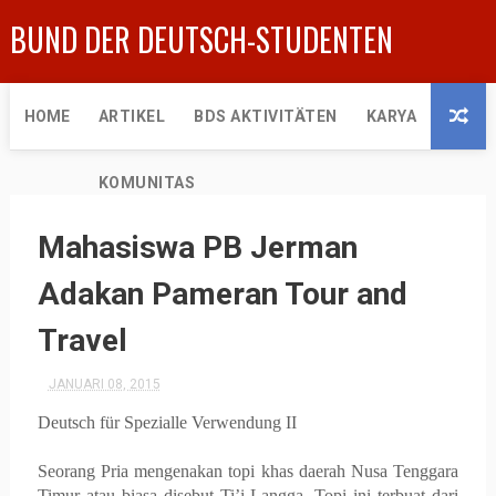
BUND DER DEUTSCH-STUDENTEN
HOME
ARTIKEL
BDS AKTIVITÄTEN
KARYA
KOMUNITAS
Mahasiswa PB Jerman
Adakan Pameran Tour and
Travel
JANUARI 08, 2015
Deutsch für
Spezialle
Verwendung II
Seorang
Pria
mengenakan
topi
khas
daerah Nusa Tenggara
Timur
atau
biasa
disebut
Ti’i Langga.
Topi ini terbuat dari